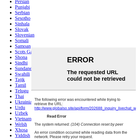
Persian
Punjabi
Serbian
Sesotho
Sinhala
Slovak
Slovenian
Somali
Samoan
Scots Gaelic
Shona
Sindhi
Sundanese
Swahili
Tajik
Tamil
Telugu
Thai
Ukrainian
Urdu
Uzbek
Vietnamese
Welsh
Xhosa
Yiddish