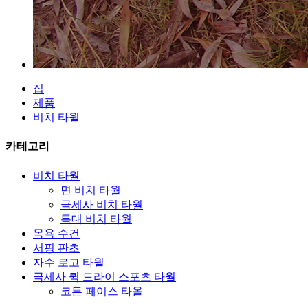
집
제품
비치 타월
카테고리
비치 타월
면 비치 타월
극세사 비치 타월
특대 비치 타월
목욕 수건
서핑 판초
자수 로고 타월
극세사 퀵 드라이 스포츠 타월
코튼 페이스 타올