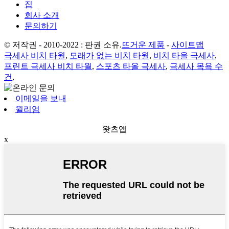
집
회사 소개
문의하기
© 저작권 - 2010-2022 : 판권 소유.
뜨거운 제품
-
사이트맵
극세사 비치 타월
,
모래가 없는 비치 타월
,
비치 타올 극세사
,
프린트 극세사 비치 타월
,
스포츠 타올 극세사
,
극세사 목욕 수
건
,
이메일을 보내
윌리엄
왓츠앱
x