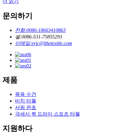
더 읽기
문의하기
전화:
0086-18663410863
셀:
0086-531-75855293
이메일:
eric@lihetextile.com
제품
목욕 수건
비치 타월
서핑 판초
극세사 퀵 드라이 스포츠 타월
지원하다